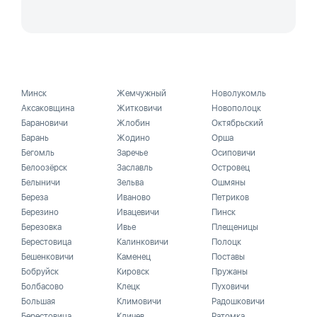
Минск
Жемчужный
Новолукомль
Аксаковщина
Житковичи
Новополоцк
Барановичи
Жлобин
Октябрьский
Барань
Жодино
Орша
Бегомль
Заречье
Осиповичи
Белоозёрск
Заславль
Островец
Белыничи
Зельва
Ошмяны
Береза
Иваново
Петриков
Березино
Ивацевичи
Пинск
Березовка
Ивье
Плещеницы
Берестовица
Калинковичи
Полоцк
Бешенковичи
Каменец
Поставы
Бобруйск
Кировск
Пружаны
Болбасово
Клецк
Пуховичи
Большая
Климовичи
Радошковичи
Берестовица
Кличев
Ратомка