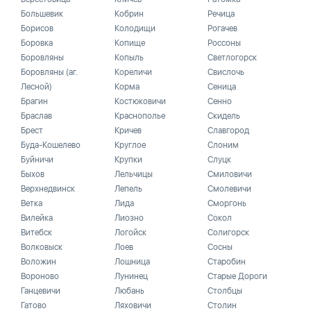
Большевик
Кобрин
Речица
Борисов
Колодищи
Рогачев
Боровка
Копище
Россоны
Боровляны
Копыль
Светлогорск
Боровляны (аг.
Кореличи
Свислочь
Лесной)
Корма
Сеница
Брагин
Костюковичи
Сенно
Браслав
Краснополье
Скидель
Брест
Кричев
Славгород
Буда-Кошелево
Круглое
Слоним
Буйничи
Крупки
Слуцк
Быхов
Лельчицы
Смиловичи
Верхнедвинск
Лепель
Смолевичи
Ветка
Лида
Сморгонь
Вилейка
Лиозно
Сокол
Витебск
Логойск
Солигорск
Волковыск
Лоев
Сосны
Воложин
Лошница
Старобин
Вороново
Лунинец
Старые Дороги
Ганцевичи
Любань
Столбцы
Гатово
Ляховичи
Столин