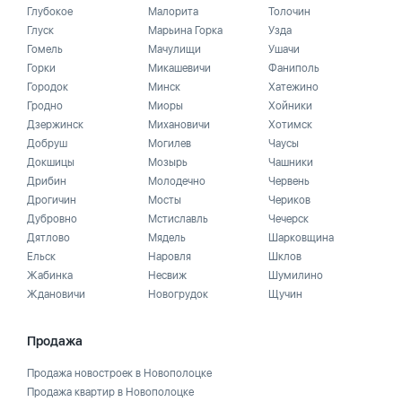
Глубокое
Малорита
Толочин
Глуск
Марьина Горка
Узда
Гомель
Мачулищи
Ушачи
Горки
Микашевичи
Фаниполь
Городок
Минск
Хатежино
Гродно
Миоры
Хойники
Дзержинск
Михановичи
Хотимск
Добруш
Могилев
Чаусы
Докшицы
Мозырь
Чашники
Дрибин
Молодечно
Червень
Дрогичин
Мосты
Чериков
Дубровно
Мстиславль
Чечерск
Дятлово
Мядель
Шарковщина
Ельск
Наровля
Шклов
Жабинка
Несвиж
Шумилино
Ждановичи
Новогрудок
Щучин
Продажа
Продажа новостроек в Новополоцке
Продажа квартир в Новополоцке