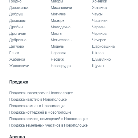
Гродно
Миоры
Хойники
Дзержинск
Михановичи
Хотимск
Добруш
Могилев
Чаусы
Докшицы
Мозырь
Чашники
Дрибин
Молодечно
Червень
Дрогичин
Мосты
Чериков
Дубровно
Мстиславль
Чечерск
Дятлово
Мядель
Шарковщина
Ельск
Наровля
Шклов
Жабинка
Несвиж
Шумилино
Ждановичи
Новогрудок
Щучин
Продажа
Продажа новостроек в Новополоцке
Продажа квартир в Новополоцке
Продажа комнат в Новополоцке
Продажа коттеджей в Новополоцке
Продажа офисов, помещений в Новополоцке
Продажа земельных участков в Новополоцке
Аренда