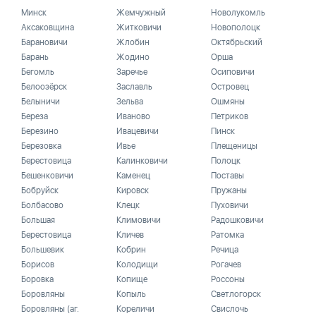
Минск
Жемчужный
Новолукомль
Аксаковщина
Житковичи
Новополоцк
Барановичи
Жлобин
Октябрьский
Барань
Жодино
Орша
Бегомль
Заречье
Осиповичи
Белоозёрск
Заславль
Островец
Белыничи
Зельва
Ошмяны
Береза
Иваново
Петриков
Березино
Ивацевичи
Пинск
Березовка
Ивье
Плещеницы
Берестовица
Калинковичи
Полоцк
Бешенковичи
Каменец
Поставы
Бобруйск
Кировск
Пружаны
Болбасово
Клецк
Пуховичи
Большая
Климовичи
Радошковичи
Берестовица
Кличев
Ратомка
Большевик
Кобрин
Речица
Борисов
Колодищи
Рогачев
Боровка
Копище
Россоны
Боровляны
Копыль
Светлогорск
Боровляны (аг.
Кореличи
Свислочь