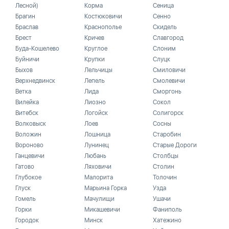
Лесной)
Корма
Сеница
Брагин
Костюковичи
Сенно
Браслав
Краснополье
Скидель
Брест
Кричев
Славгород
Буда-Кошелево
Круглое
Слоним
Буйничи
Крупки
Слуцк
Быхов
Лельчицы
Смиловичи
Верхнедвинск
Лепель
Смолевичи
Ветка
Лида
Сморгонь
Вилейка
Лиозно
Сокол
Витебск
Логойск
Солигорск
Волковыск
Лоев
Сосны
Воложин
Лошница
Старобин
Вороново
Лунинец
Старые Дороги
Ганцевичи
Любань
Столбцы
Гатово
Ляховичи
Столин
Глубокое
Малорита
Толочин
Глуск
Марьина Горка
Узда
Гомель
Мачулищи
Ушачи
Горки
Микашевичи
Фаниполь
Городок
Минск
Хатежино