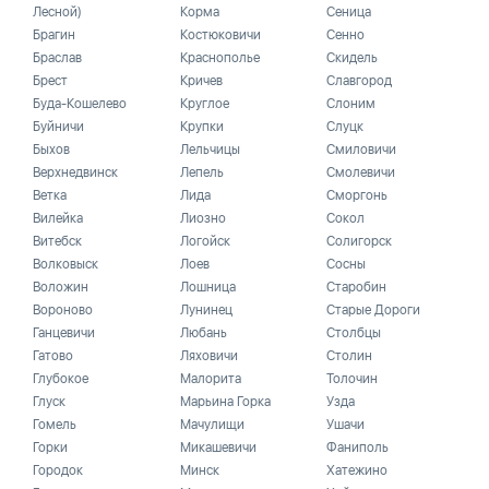
Лесной)
Корма
Сеница
Брагин
Костюковичи
Сенно
Браслав
Краснополье
Скидель
Брест
Кричев
Славгород
Буда-Кошелево
Круглое
Слоним
Буйничи
Крупки
Слуцк
Быхов
Лельчицы
Смиловичи
Верхнедвинск
Лепель
Смолевичи
Ветка
Лида
Сморгонь
Вилейка
Лиозно
Сокол
Витебск
Логойск
Солигорск
Волковыск
Лоев
Сосны
Воложин
Лошница
Старобин
Вороново
Лунинец
Старые Дороги
Ганцевичи
Любань
Столбцы
Гатово
Ляховичи
Столин
Глубокое
Малорита
Толочин
Глуск
Марьина Горка
Узда
Гомель
Мачулищи
Ушачи
Горки
Микашевичи
Фаниполь
Городок
Минск
Хатежино