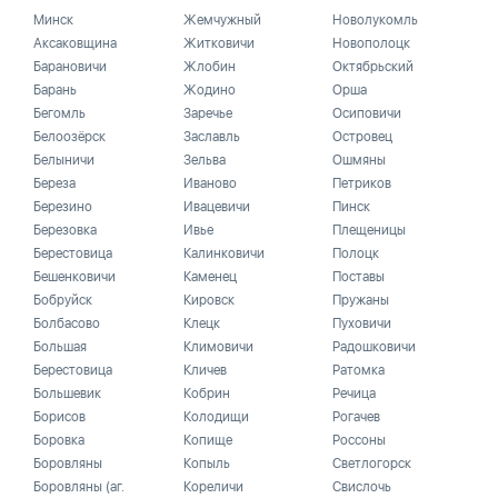
Минск
Жемчужный
Новолукомль
Аксаковщина
Житковичи
Новополоцк
Барановичи
Жлобин
Октябрьский
Барань
Жодино
Орша
Бегомль
Заречье
Осиповичи
Белоозёрск
Заславль
Островец
Белыничи
Зельва
Ошмяны
Береза
Иваново
Петриков
Березино
Ивацевичи
Пинск
Березовка
Ивье
Плещеницы
Берестовица
Калинковичи
Полоцк
Бешенковичи
Каменец
Поставы
Бобруйск
Кировск
Пружаны
Болбасово
Клецк
Пуховичи
Большая
Климовичи
Радошковичи
Берестовица
Кличев
Ратомка
Большевик
Кобрин
Речица
Борисов
Колодищи
Рогачев
Боровка
Копище
Россоны
Боровляны
Копыль
Светлогорск
Боровляны (аг.
Кореличи
Свислочь