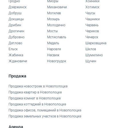
Гродно
Миоры
Хойники
Дзержинск
Михановичи
Хотимск
Добруш
Могилев
Чаусы
Докшицы
Мозырь
Чашники
Дрибин
Молодечно
Червень
Дрогичин
Мосты
Чериков
Дубровно
Мстиславль
Чечерск
Дятлово
Мядель
Шарковщина
Ельск
Наровля
Шклов
Жабинка
Несвиж
Шумилино
Ждановичи
Новогрудок
Щучин
Продажа
Продажа новостроек в Новополоцке
Продажа квартир в Новополоцке
Продажа комнат в Новополоцке
Продажа коттеджей в Новополоцке
Продажа офисов, помещений в Новополоцке
Продажа земельных участков в Новополоцке
Аренда