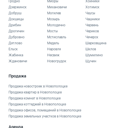
Гродно
Миоры
Хойники
Дзержинск
Михановичи
Хотимск
Добруш
Могилев
Чаусы
Докшицы
Мозырь
Чашники
Дрибин
Молодечно
Червень
Дрогичин
Мосты
Чериков
Дубровно
Мстиславль
Чечерск
Дятлово
Мядель
Шарковщина
Ельск
Наровля
Шклов
Жабинка
Несвиж
Шумилино
Ждановичи
Новогрудок
Щучин
Продажа
Продажа новостроек в Новополоцке
Продажа квартир в Новополоцке
Продажа комнат в Новополоцке
Продажа коттеджей в Новополоцке
Продажа офисов, помещений в Новополоцке
Продажа земельных участков в Новополоцке
Аренда