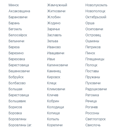
Минск
Жемчужный
Новолукомль
Аксаковщина
Житковичи
Новополоцк
Барановичи
Жлобин
Октябрьский
Барань
Жодино
Орша
Бегомль
Заречье
Осиповичи
Белоозёрск
Заславль
Островец
Белыничи
Зельва
Ошмяны
Береза
Иваново
Петриков
Березино
Ивацевичи
Пинск
Березовка
Ивье
Плещеницы
Берестовица
Калинковичи
Полоцк
Бешенковичи
Каменец
Поставы
Бобруйск
Кировск
Пружаны
Болбасово
Клецк
Пуховичи
Большая
Климовичи
Радошковичи
Берестовица
Кличев
Ратомка
Большевик
Кобрин
Речица
Борисов
Колодищи
Рогачев
Боровка
Копище
Россоны
Боровляны
Копыль
Светлогорск
Боровляны (аг.
Кореличи
Свислочь