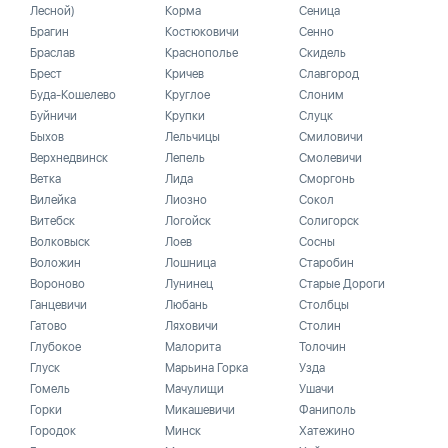
Лесной)
Корма
Сеница
Брагин
Костюковичи
Сенно
Браслав
Краснополье
Скидель
Брест
Кричев
Славгород
Буда-Кошелево
Круглое
Слоним
Буйничи
Крупки
Слуцк
Быхов
Лельчицы
Смиловичи
Верхнедвинск
Лепель
Смолевичи
Ветка
Лида
Сморгонь
Вилейка
Лиозно
Сокол
Витебск
Логойск
Солигорск
Волковыск
Лоев
Сосны
Воложин
Лошница
Старобин
Вороново
Лунинец
Старые Дороги
Ганцевичи
Любань
Столбцы
Гатово
Ляховичи
Столин
Глубокое
Малорита
Толочин
Глуск
Марьина Горка
Узда
Гомель
Мачулищи
Ушачи
Горки
Микашевичи
Фаниполь
Городок
Минск
Хатежино