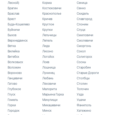
Лесной)
Корма
Сеница
Брагин
Костюковичи
Сенно
Браслав
Краснополье
Скидель
Брест
Кричев
Славгород
Буда-Кошелево
Круглое
Слоним
Буйничи
Крупки
Слуцк
Быхов
Лельчицы
Смиловичи
Верхнедвинск
Лепель
Смолевичи
Ветка
Лида
Сморгонь
Вилейка
Лиозно
Сокол
Витебск
Логойск
Солигорск
Волковыск
Лоев
Сосны
Воложин
Лошница
Старобин
Вороново
Лунинец
Старые Дороги
Ганцевичи
Любань
Столбцы
Гатово
Ляховичи
Столин
Глубокое
Малорита
Толочин
Глуск
Марьина Горка
Узда
Гомель
Мачулищи
Ушачи
Горки
Микашевичи
Фаниполь
Городок
Минск
Хатежино