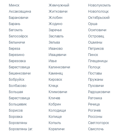
Минск
Жемчужный
Новолукомль
Аксаковщина
Житковичи
Новополоцк
Барановичи
Жлобин
Октябрьский
Барань
Жодино
Орша
Бегомль
Заречье
Осиповичи
Белоозёрск
Заславль
Островец
Белыничи
Зельва
Ошмяны
Береза
Иваново
Петриков
Березино
Ивацевичи
Пинск
Березовка
Ивье
Плещеницы
Берестовица
Калинковичи
Полоцк
Бешенковичи
Каменец
Поставы
Бобруйск
Кировск
Пружаны
Болбасово
Клецк
Пуховичи
Большая
Климовичи
Радошковичи
Берестовица
Кличев
Ратомка
Большевик
Кобрин
Речица
Борисов
Колодищи
Рогачев
Боровка
Копище
Россоны
Боровляны
Копыль
Светлогорск
Боровляны (аг.
Кореличи
Свислочь