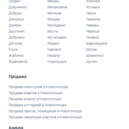
Гродно
Миоры
Хойники
Дзержинск
Михановичи
Хотимск
Добруш
Могилев
Чаусы
Докшицы
Мозырь
Чашники
Дрибин
Молодечно
Червень
Дрогичин
Мосты
Чериков
Дубровно
Мстиславль
Чечерск
Дятлово
Мядель
Шарковщина
Ельск
Наровля
Шклов
Жабинка
Несвиж
Шумилино
Ждановичи
Новогрудок
Щучин
Продажа
Продажа новостроек в Новополоцке
Продажа квартир в Новополоцке
Продажа комнат в Новополоцке
Продажа коттеджей в Новополоцке
Продажа офисов, помещений в Новополоцке
Продажа земельных участков в Новополоцке
Аренда